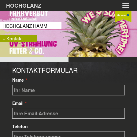
Zum
HOCHGLANZ
Toggl
Hauptinhalt
navig
springen
HOCHGLANZ HAMM
+ Kontakt
KONTAKTFORMULAR
Name
*
Email
*
Telefon