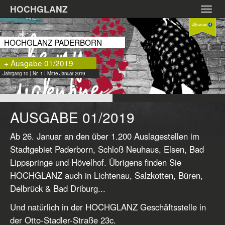
Zum
HOCHGLANZ
Toggl
Hauptinhalt
navig
springen
HOCHGLANZ PADERBORN
+ Ausgabe 01/2019
Jahrgang 10 | Nr. 1 | Mitte Januar 2019
AUSGABE 01/2019
Ab 26. Januar an den über 1.200 Auslagestellen im
Stadtgebiet Paderborn, Schloß Neuhaus, Elsen, Bad
Lippspringe und Hövelhof. Übrigens finden Sie
HOCHGLANZ auch in Lichtenau, Salzkotten, Büren,
Delbrück & Bad Driburg...
Und natürlich in der HOCHGLANZ Geschäftsstelle in
der Otto-Stadler-Straße 23c.