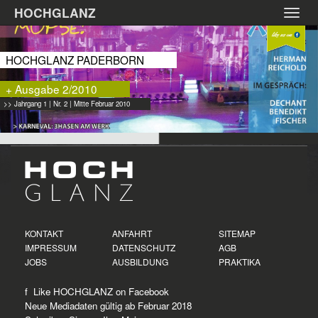
Zum
HOCHGLANZ
Toggl
Hauptinhalt
navig
springen
HOCHGLANZ PADERBORN
+ Ausgabe 2/2010
>> Jahrgang 1 | Nr. 2 | Mitte Februar 2010
KONTAKT
ANFAHRT
SITEMAP
IMPRESSUM
DATENSCHUTZ
AGB
JOBS
AUSBILDUNG
PRAKTIKA
f Like HOCHGLANZ on
Facebook
Neue
Mediadaten
gültig ab Februar 2018