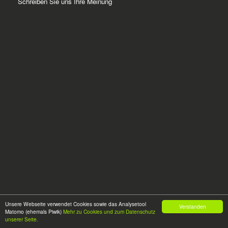
Schreiben Sie uns Ihre Meinung
Unsere Webseite verwendet Cookies sowie das Analysetool
Verstanden
Matomo (ehemals Piwik)
Mehr zu Cookies und zum Datenschutz
© 2026
HOCH
GLANZ
unserer Seite.