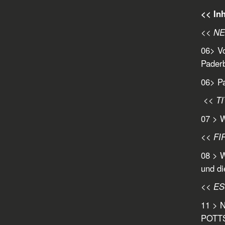
<< Inh
<< N
06> Vo
Pader
06> Pa
<< T
07 > W
<< F
08 > W
und di
<< E
11 > N
POTT