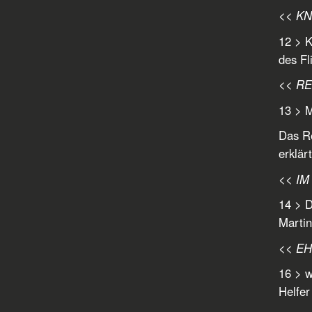
<< K
12 > K
des Fl
<< RE
13 > M
Das Re
erklär
<< IM
14 > D
Martin
<< E
16 > 
Helfer