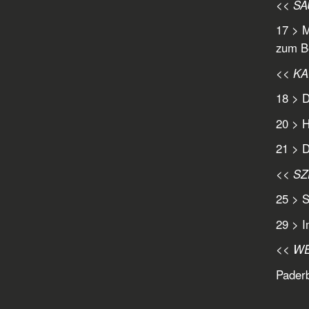
<< S
17 > M
zum Be
<< K
18 > 
20 > H
21 > 
<< S
25 > 
29 > 
<< W
Pader