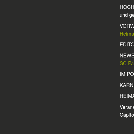
HOCHG
und ge
VORW
Heimat
EDITO
NEWS
SC Pa
IM P
KARN
HEIMA
Verans
Capit