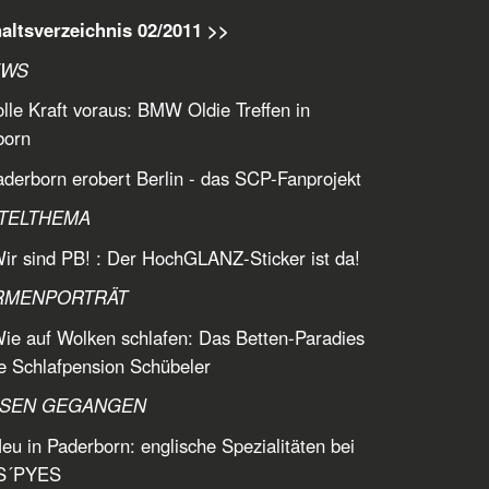
altsverzeichnis 02/2011 >>
EWS
lle Kraft voraus: BMW Oldie Treffen in
born
derborn erobert Berlin - das SCP-Fanprojekt
ITELTHEMA
ir sind PB! : Der HochGLANZ-Sticker ist da!
IRMENPORTRÄT
ie auf Wolken schlafen: Das Betten-Paradies
e Schlafpension Schübeler
SSEN GEGANGEN
eu in Paderborn: englische Spezialitäten bei
S´PYES