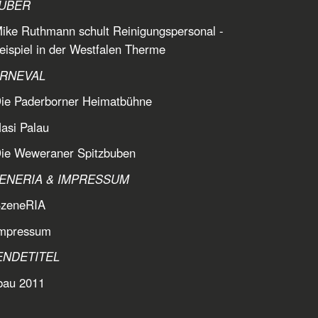
AUBER
ike Ruthmann schult Reinigungspersonal -
ispiel in der Westfalen Therme
ARNEVAL
Die Paderborner Heimatbühne
asi Palau
Die Weweraner Spitzbuben
ZENERIA & IMPRESSUM
SzeneRIA
Impressum
ENDETITEL
bau 2011