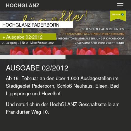
Zum
HOCHGLANZ
Toggl
Hauptinhalt
navig
springen
HOCHGLANZ PADERBORN
+ Ausgabe 02/2012
>> Jahrgang 3 | Nr. 2 | Mitte Februar 2012
AUSGABE 02/2012
Ab 16. Februar an den über 1.000 Auslagestellen im
Stadtgebiet Paderborn, Schloß Neuhaus, Elsen, Bad
Lippspringe und Hövelhof.
Und natürlich in der HochGLANZ Geschäftsstelle am
Frankfurter Weg 10.