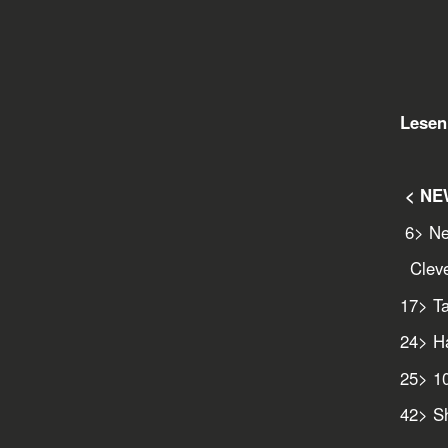
Lesen 
< NE
6
> Ne
Cleve
17
> T
24
> H
25
> 1
42
> S