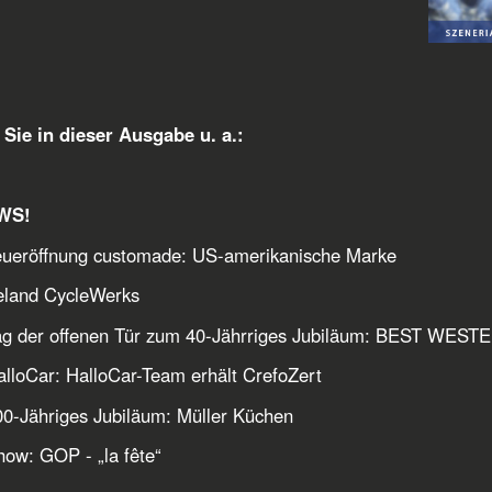
Sie in dieser Ausgabe u. a.:
WS!
ueröffnung customade: US-amerikanische Marke
land CycleWerks
ag der offenen Tür zum 40-Jährriges Jubiläum: BEST WES
alloCar: HalloCar-Team erhält CrefoZert
00-Jähriges Jubiläum: Müller Küchen
how: GOP - „la fête“