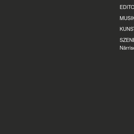
EDITOR
MUSIK
KUNST
SZENE
Närris