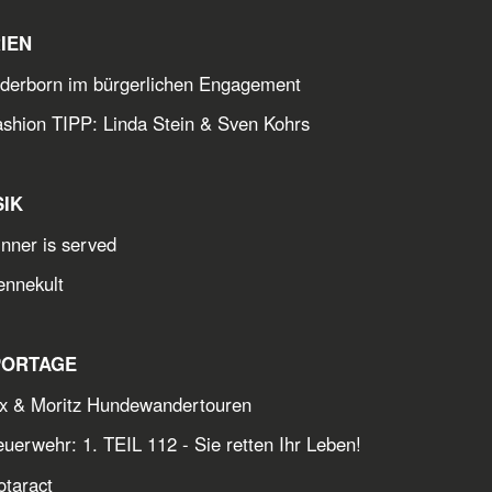
IEN
derborn im bürgerlichen Engagement
ashion TIPP: Linda Stein & Sven Kohrs
SIK
nner is served
ennekult
PORTAGE
x & Moritz Hundewandertouren
uerwehr: 1. TEIL 112 - Sie retten Ihr Leben!
otaract