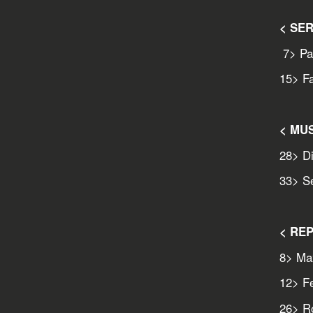
< SER
7
> Pa
15
> F
< MU
28
> Di
33
> S
< RE
8
> Ma
12
> Fe
26
> R