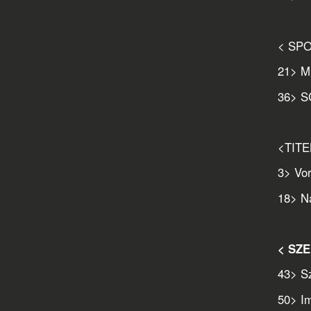
< SP
21
> M
36
> S
<TIT
3
> Vo
18
> N
< SZ
43
> S
50
> I