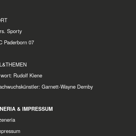
ORT
rs. Sporty
C Paderborn 07
EL&THEMEN
rwort: Rudolf Kiene
achwuchskünstler: Garnett-Wayne Demby
ENERIA & IMPRESSUM
zeneria
mpressum