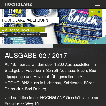
Zum
HOCHGLANZ
Toggl
Hauptinhalt
navig
springen
HOCHGLANZ PADERBORN
+ Ausgabe 02/2017
Jahrgang 8 | Nr. 2 | Mitte Februar 2017
AUSGABE 02 / 2017
Ab 16. Februar an den über 1.200 Auslagestellen im
Stadtgebiet Paderborn, Schloß Neuhaus, Elsen, Bad
Lippspringe und Hövelhof. Übrigens finden Sie
HOCHGLANZ auch in Lichtenau, Salzkotten, Büren,
Delbrück & Bad Driburg...
Und natürlich in der HOCHGLANZ Geschäftsstelle am
Frankfurter Weg 10.