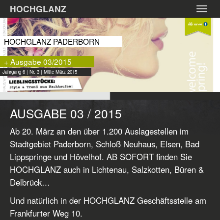
Zum
HOCHGLANZ
Toggl
Hauptinhalt
navig
springen
HOCHGLANZ PADERBORN
+ Ausgabe 03/2015
Jahrgang 6 | Nr. 3 | Mitte März 2015
AUSGABE 03 / 2015
Ab 20. März an den über 1.200 Auslagestellen im
Stadtgebiet Paderborn, Schloß Neuhaus, Elsen, Bad
Lippspringe und Hövelhof. AB SOFORT finden Sie
HOCHGLANZ auch in Lichtenau, Salzkotten, Büren &
Delbrück…
Und natürlich in der HOCHGLANZ Geschäftsstelle am
Frankfurter Weg 10.