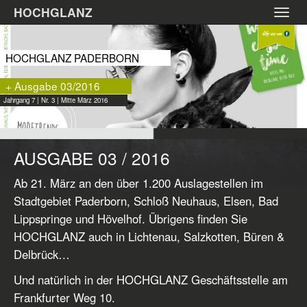
Zum
HOCHGLANZ
Toggl
Hauptinhalt
navig
springen
HOCHGLANZ PADERBORN
+ Ausgabe 03/2016
Jahrgang 7 | Nr. 3 | Mitte März 2016
AUSGABE 03 / 2016
Ab 21. März an den über 1.200 Auslagestellen im
Stadtgebiet Paderborn, Schloß Neuhaus, Elsen, Bad
Lippspringe und Hövelhof. Übrigens finden Sie
HOCHGLANZ auch in Lichtenau, Salzkotten, Büren &
Delbrück…
Und natürlich in der HOCHGLANZ Geschäftsstelle am
Frankfurter Weg 10.