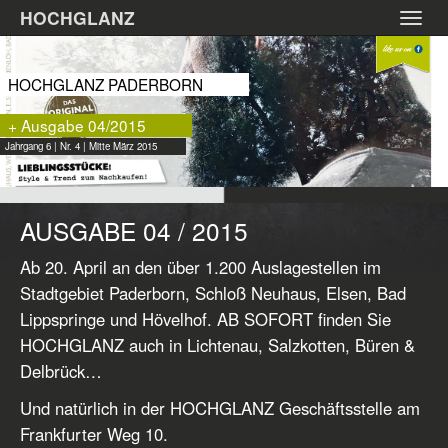
Zum
HOCHGLANZ
Toggl
Hauptinhalt
navig
springen
HOCHGLANZ PADERBORN
+ Ausgabe 04/2015
Jahrgang 6 | Nr. 4 | Mitte März 2015
AUSGABE 04 / 2015
Ab 20. April an den über 1.200 Auslagestellen im
Stadtgebiet Paderborn, Schloß Neuhaus, Elsen, Bad
Lippspringe und Hövelhof. AB SOFORT finden Sie
HOCHGLANZ auch in Lichtenau, Salzkotten, Büren &
Delbrück…
Und natürlich in der HOCHGLANZ Geschäftsstelle am
Frankfurter Weg 10.