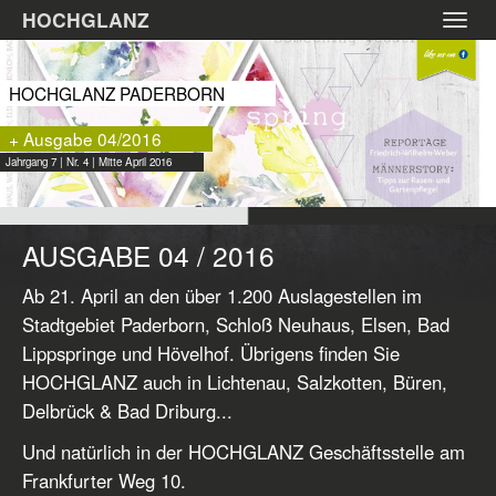
Zum
HOCHGLANZ
Toggl
Hauptinhalt
navig
springen
HOCHGLANZ PADERBORN
+ Ausgabe 04/2016
Jahrgang 7 | Nr. 4 | Mitte April 2016
AUSGABE 04 / 2016
Ab 21. April an den über 1.200 Auslagestellen im
Stadtgebiet Paderborn, Schloß Neuhaus, Elsen, Bad
Lippspringe und Hövelhof. Übrigens finden Sie
HOCHGLANZ auch in Lichtenau, Salzkotten, Büren,
Delbrück & Bad Driburg...
Und natürlich in der HOCHGLANZ Geschäftsstelle am
Frankfurter Weg 10.