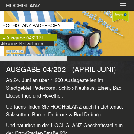
Zum
HOCHGLANZ
Toggl
Hauptinhalt
navig
springen
HOCHGLANZ PADERBORN
+ Ausgabe 04/2021
Jahrgang 12 | Nr.4 | April-Juni 2021
AUSGABE 04/2021 (APRIL-JUNI)
Ab 24. Juni an über 1.200 Auslagestellen im
Stadtgebiet Paderborn, Schloß Neuhaus, Elsen, Bad
Lippspringe und Hövelhof.
Übrigens finden Sie HOCHGLANZ auch in Lichtenau,
Salzkotten, Büren, Delbrück & Bad Driburg...
Und natürlich in der HOCHGLANZ Geschäftsstelle in
der Otto-Stadler-Straße 23c.