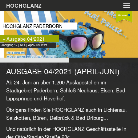
Zum
HOCHGLANZ
Toggl
Hauptinhalt
navig
springen
HOCHGLANZ PADERBORN
+ Ausgabe 04/2021
Jahrgang 12 | Nr.4 | April-Juni 2021
AUSGABE 04/2021 (APRIL-JUNI)
Ab 24. Juni an über 1.200 Auslagestellen im
Stadtgebiet Paderborn, Schloß Neuhaus, Elsen, Bad
Lippspringe und Hövelhof.
Übrigens finden Sie HOCHGLANZ auch in Lichtenau,
Salzkotten, Büren, Delbrück & Bad Driburg...
Und natürlich in der HOCHGLANZ Geschäftsstelle in
der Otto-Stadler-Straße 23c.