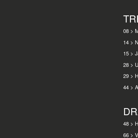
TR
08 > M
14 > N
15 > J
28 > U
29 > 
44 > A
DR
48 > 
66 > 