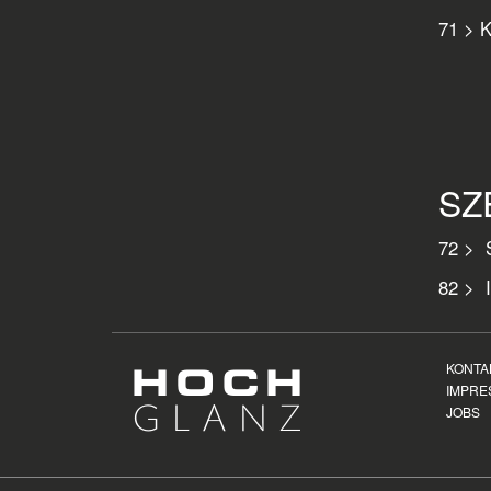
71 > K
SZ
72 > 
82 > 
KONTA
IMPRE
JOBS