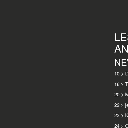
LE
AN
NE
10 > D
16 > T
20 > 
22 > j
23 > K
24 > G