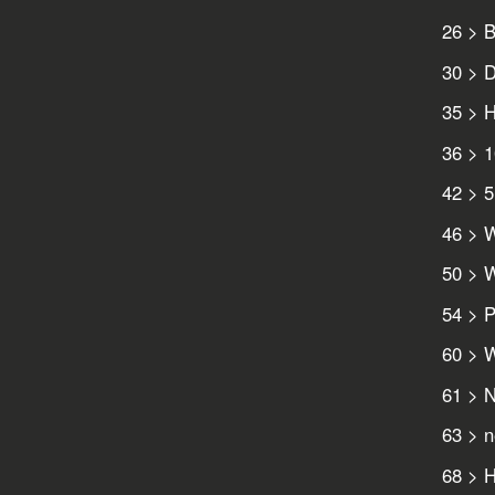
26 > B
30 > D
35 > H
36 > 
42 > 5
46 > W
50 > W
54 > P
60 > 
61 > N
63 > n
68 > 