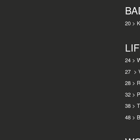
BA
20 > K
LI
24 > W
27 > V
28 > R
32 > P
38 > T
48 > B