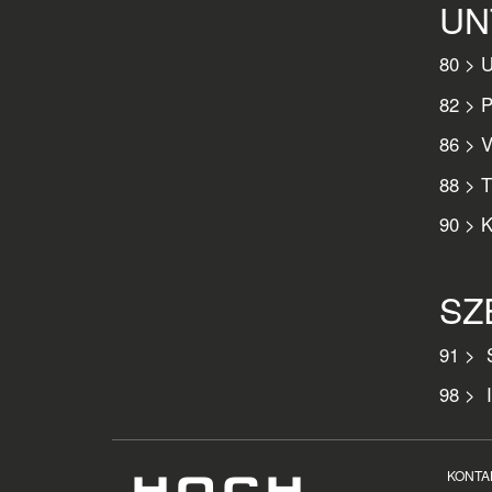
UN
80 > U
82 > P
86 > V
88 > T
90 > K
SZ
91 > 
98 > 
KONTA