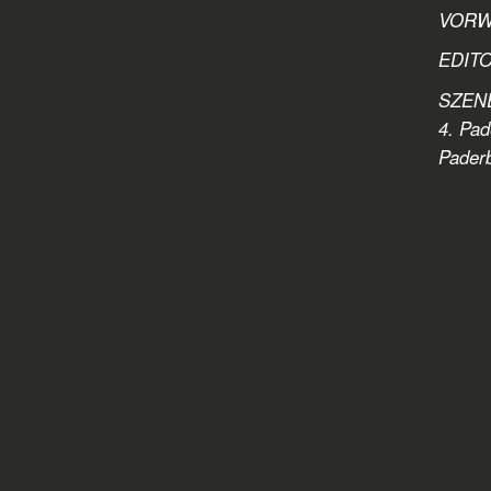
VORWO
EDITO
SZENER
4. Pad
Pader