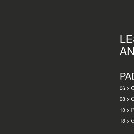
LE
AN
PA
06 > C
08 > G
10 > R
18 > G