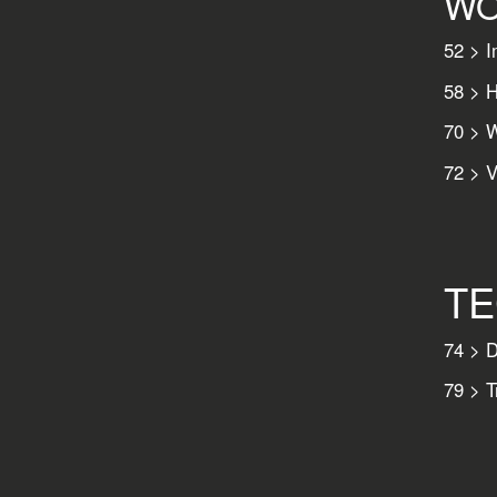
WO
52 > I
58 > H
70 > 
72 > V
TE
74 > D
79 > T