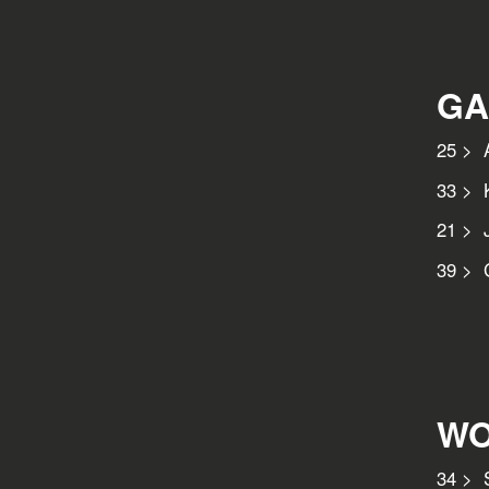
GA
25 > A
33 > K
21 > J
39 > G
Hote
WO
34 > S