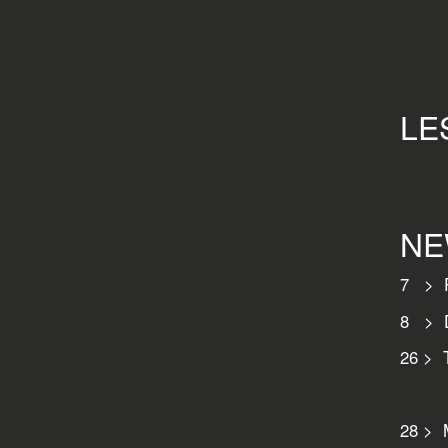
LE
NE
7 > P
8 > D
26 > T
& Ra
28 > M