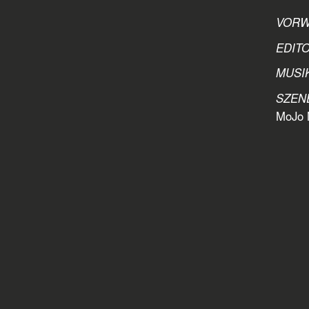
VORW
EDITO
MUSIK
SZEN
MoJo N