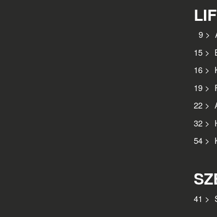
LI
9 > A
15 > B
16 > K
19 > F
22 > 
32 > H
54 > K
SZ
41 > 
Fris