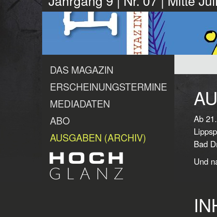
Jahrgang 9 | Nr. 07 | Mitte Ju
DAS MAGAZIN
ERSCHEINUNGSTERMINE
AU
MEDIADATEN
Ab 21.
ABO
Lippsp
AUSGABEN (ARCHIV)
Bad Dr
Und na
IN