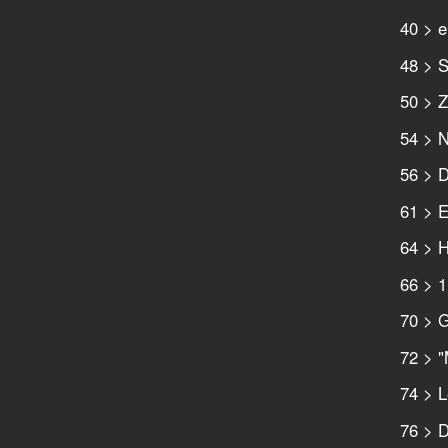
40 > e
48 > S
50 > Z
54 > N
56 > D
61 > E
64 > H
66 > 1
70 > 
72 > "
74 > L
76 > D