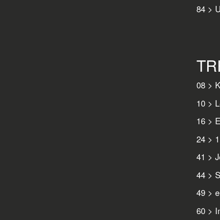
84 > U
TR
08 > K
10 > L
16 > E
24 > 1
41 > J
44 > S
49 > e
60 > I