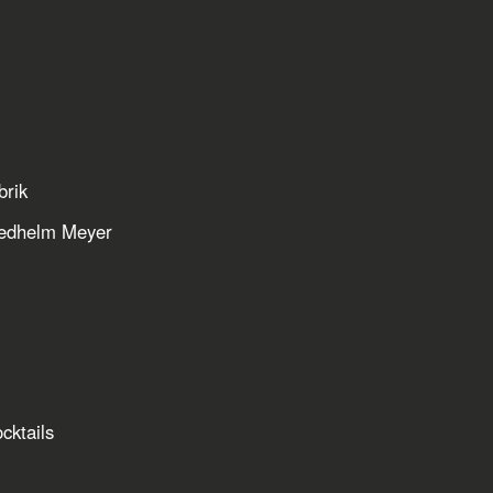
brik
iedhelm Meyer
cktails