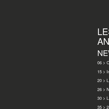
LE
AN
NE
06 > C
15 > I
20 > Li
26 > N
30 > L
35 > 2