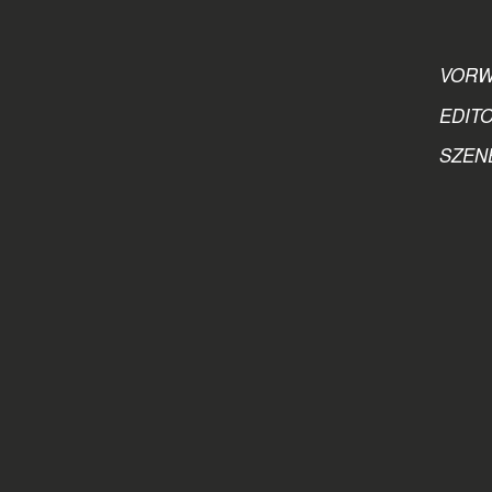
VORW
EDITO
SZENE