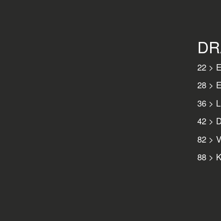
DR
22 > E
28 > E
36 > L
42 > D
82 > V
88 > K