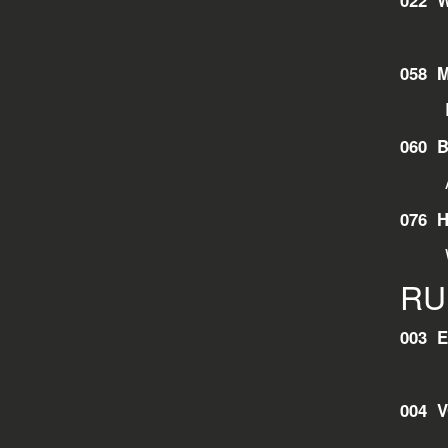
058 
Das 
060 
076 
RU
003 
004