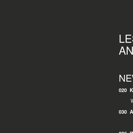
LE
AN
NE
020 
Westf
030 