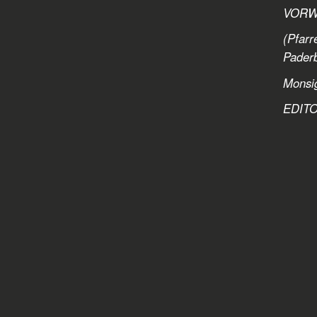
VORWO
(Pfarr
Paderb
Monsi
EDITO