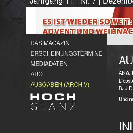
Jahrgang 11 | Nr. 7 | Dezem
DAS MAGAZIN
ERSCHEINUNGSTERMINE
AU
MEDIADATEN
Ab 8. 
ABO
Lippsp
AUSGABEN (ARCHIV)
Bad Dr
Und na
IN