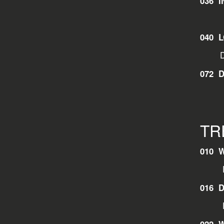
036 
040 
D
072 
TR
010 
016 
Deut
022 