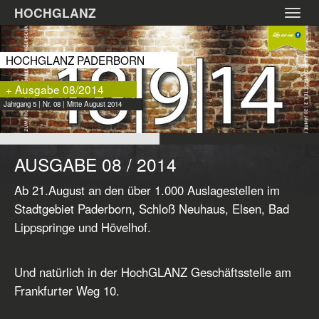
Zum
HOCHGLANZ
Toggl
Hauptinhalt
navig
springen
HOCHGLANZ PADERBORN
+ Ausgabe 08/2014
Jahrgang 5 | Nr. 08 | Mitte August 2014
AUSGABE 08 / 2014
Ab 21.August an den über 1.000 Auslagestellen im
Stadtgebiet Paderborn, Schloß Neuhaus, Elsen, Bad
Lippspringe und Hövelhof.
Und natürlich in der HochGLANZ Geschäftsstelle am
Frankfurter Weg 10.