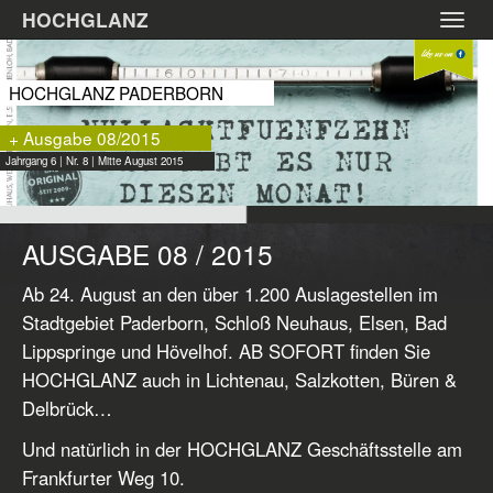
Zum
HOCHGLANZ
Toggl
Hauptinhalt
navig
springen
HOCHGLANZ PADERBORN
+ Ausgabe 08/2015
Jahrgang 6 | Nr. 8 | Mitte August 2015
AUSGABE 08 / 2015
Ab 24. August an den über 1.200 Auslagestellen im
Stadtgebiet Paderborn, Schloß Neuhaus, Elsen, Bad
Lippspringe und Hövelhof. AB SOFORT finden Sie
HOCHGLANZ auch in Lichtenau, Salzkotten, Büren &
Delbrück…
Und natürlich in der HOCHGLANZ Geschäftsstelle am
Frankfurter Weg 10.