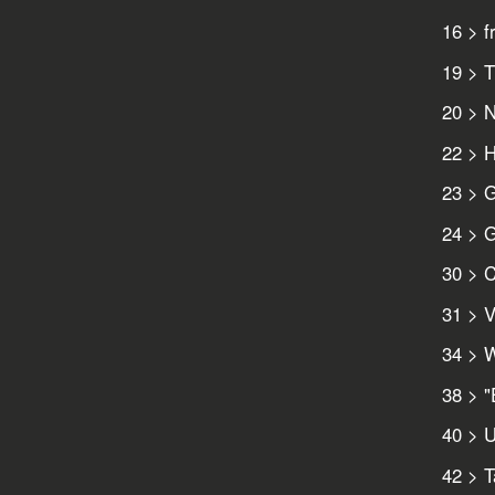
16 > f
19 > T
20 > N
22 > H
23 > 
24 > G
30 > C
31 > V
34 > W
38 > "
40 > U
42 > T