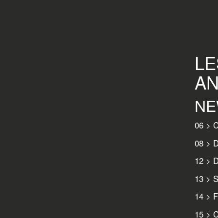
LE
AN
NE
06 > C
08 > D
12 > 
13 > S
14 > F
15 > 