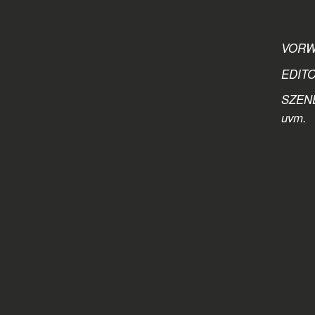
VORW
EDITO
SZENER
uvm.