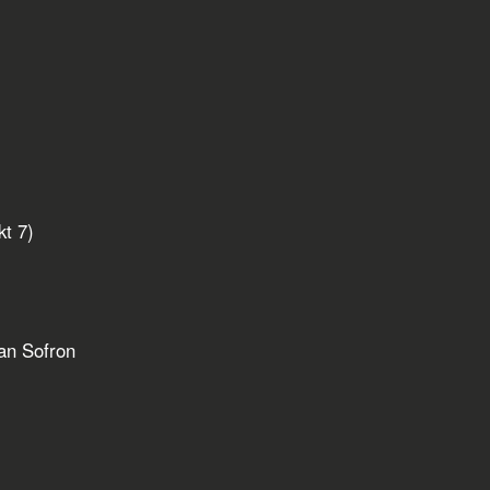
t 7)
an Sofron