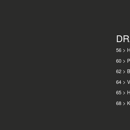
DR
56 > H
60 > P
62 > B
64 > V
65 > H
68 > K