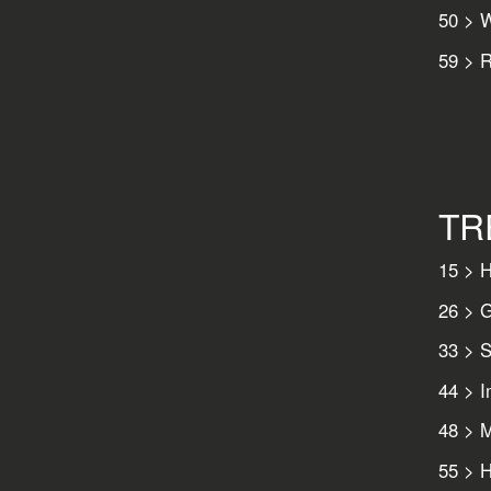
50 > W
59 > R
TR
15 > 
26 > G
33 > S
44 > 
48 > M
55 > 