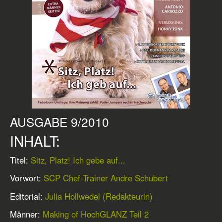
AUSGABE 9/2010
INHALT:
Titel:
Sitz, Platz! Ich gebe auf...
Vorwort:
SCP Chef-Trainer Andre Schubert
Editorial:
Julia Hollwedel (Redakteurin)
Männer:
Making of HochGLANZ Teil 2