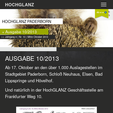
Zum
HOCHGLANZ
Toggl
Hauptinhalt
navig
springen
HOCHGLANZ PADERBORN
+ Ausgabe 10/2013
>> Jahrgang 4 | Nr. 10 | Mitte Oktober 2013
AUSGABE 10/2013
Ab 17. Oktober an den über 1.000 Auslagestellen im
Stadtgebiet Paderborn, Schloß Neuhaus, Elsen, Bad
Lippspringe und Hövelhof.
Und natürlich in der HochGLANZ Geschäftsstelle am
Frankfurter Weg 10.