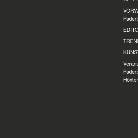
VORWOR
Paderb
EDITOR
TREND
KUNST:
Verans
Paderb
Höxter