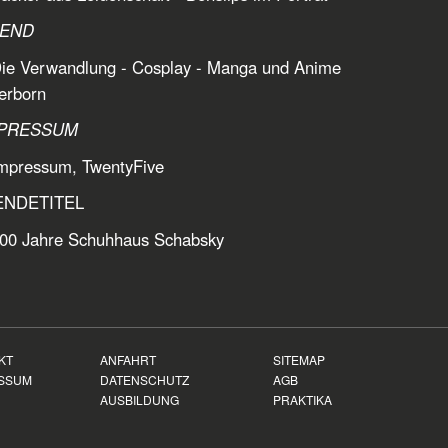
REND
Die Verwandlung - Cosplay - Manga und Anime
erborn
MPRESSUM
Impressum, TwentyFive
ENDETITEL
100 Jahre Schuhhaus Schabsky
KT
ANFAHRT
SITEMAP
SSUM
DATENSCHUTZ
AGB
AUSBILDUNG
PRAKTIKA