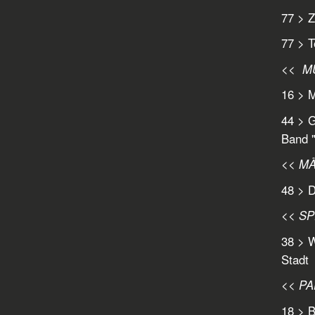
77 > Z
77 > T
<< M
16 > M
44 > G
Band "
<< M
48 > D
<< SP
38 > W
Stadt
<< P
18 > B