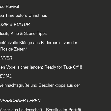
oo Revival
ea Time before Christmas
USIK & KULTUR
usik, Kino & Szene-Tipps
efühlvolle Klänge aus Paderborn - von der
Rosige Zeiten"
ÄNNER
en Vogel sicher landen: Ready for Take Off!!!
ECIAL
eihnachtsgrüße und Geschenktipps aus der
ADERBORNER LEBEN
äcker aus Leidenschaft - Benslips im Porträt