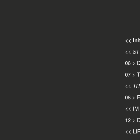
<< Inh
<< ST
06 > D
07 > T
<< TI
08 > F
<< I
12 > D
<< LI