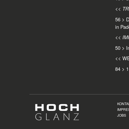
<< T
56 > 
in Pad
<< I
50 > 
<< W
84 > 
KONTA
IMPRE
JOBS