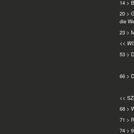
14 > B
20 > G
die We
23 > M
<< W
53 > D
66 > D
<< S
68 > W
71 > R
74 > 9