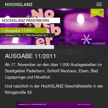
Zum
HOCHGLANZ
Toggl
Hauptinhalt
navig
springen
HOCHGLANZ PADERBORN
+ Ausgabe 11/2011
>> Jahrgang 2 | Nr. 11 | Mitte November 2011
AUSGABE 11/2011
Ab 17. November an den über 1.000 Auslagestellen im
Stadtgebiet Paderborn, Schloß Neuhaus, Elsen, Bad
Lippspringe und Hövelhof.
Und natürlich in der HochGLANZ Geschäftsstelle in der
Königstraße 53.