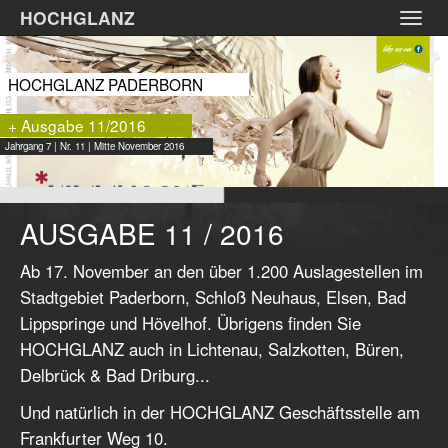
Zum
HOCHGLANZ
Toggl
Hauptinhalt
navig
springen
HOCHGLANZ PADERBORN
+ Ausgabe 11/2016
Jahrgang 7 | Nr. 11 | Mitte November 2016
AUSGABE 11 / 2016
Ab 17. November an den über 1.200 Auslagestellen im
Stadtgebiet Paderborn, Schloß Neuhaus, Elsen, Bad
Lippspringe und Hövelhof. Übrigens finden Sie
HOCHGLANZ auch in Lichtenau, Salzkotten, Büren,
Delbrück & Bad Driburg...
Und natürlich in der HOCHGLANZ Geschäftsstelle am
Frankfurter Weg 10.