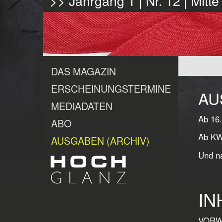
>> Jahrgang 1 | Nr. 12 | Mit
DAS MAGAZIN
ERSCHEINUNGSTERMINE
AU
MEDIADATEN
Ab 16.
ABO
Ab KW 
AUSGABEN (ARCHIV)
Und na
IN
VORWO