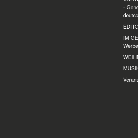
- Gene
deutsc
EDITOR
IM GE
Werbe
WEIHN
MUSIK
Verans