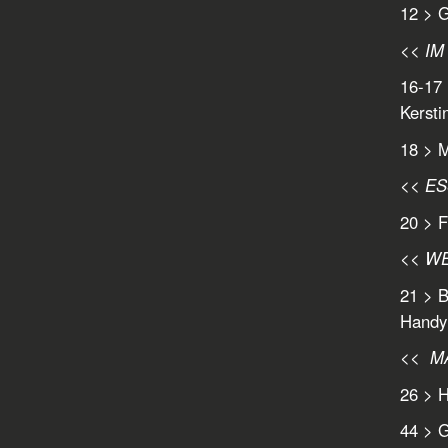
12 > 
<< I
16-17 
Kersti
18 > 
<< E
20 > 
<< W
21 > B
Handy 
<< M
26 > 
44 > G