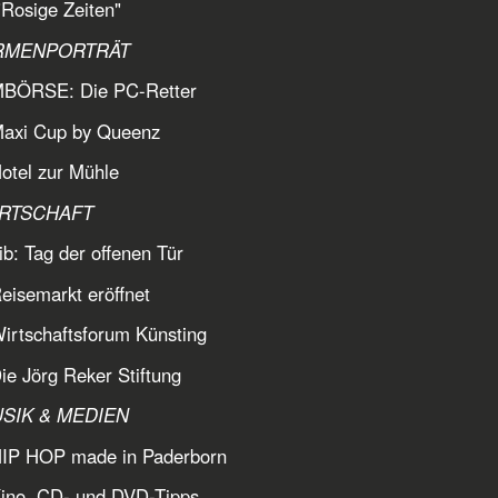
Rosige Zeiten"
IRMENPORTRÄT
MBÖRSE: Die PC-Retter
Maxi Cup by Queenz
otel zur Mühle
IRTSCHAFT
ib: Tag der offenen Tür
eisemarkt eröffnet
irtschaftsforum Künsting
ie Jörg Reker Stiftung
SIK & MEDIEN
HIP HOP made in Paderborn
Kino, CD- und DVD-Tipps