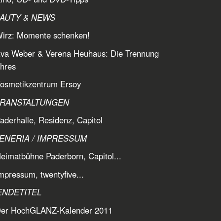
EAUTY & NEWS
Wirz: Momente schenken!
Eva Weber & Verena Heuhaus: Die Trennung
hres
Kosmetikzentrum Ersoy
ERANSTALTUNGEN
aderhalle, Residenz, Capitol
ZENERIA / IMPRESSUM
eimatbühne Paderborn, Capitol...
mpressum, twentyfive...
ENDETITEL
Der HochGLANZ-Kalender 2011