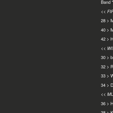
Band "
<< F
28 > 
40 > 
42 > H
<< W
30 > b
32 > R
33 > W
34 > D
<< MU
36 > 
38 > 