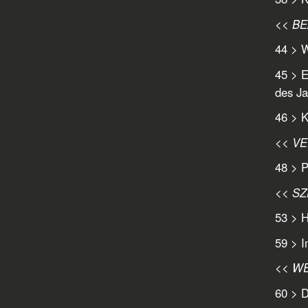
<< B
44 > 
45 > 
des Ja
46 > 
<< V
48 > P
<< S
53 > H
59 > I
<< W
60 > 