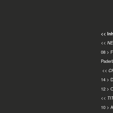
<< Inh
<< N
08 > F
Pader
<< C
14 > 
12 > O
<< TI
10 > 