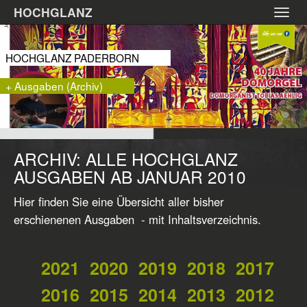
Zum
HOCHGLANZ
Toggl
Hauptinhalt
navig
springen
HOCHGLANZ PADERBORN
+ Ausgaben (Archiv)
ARCHIV: ALLE HOCHGLANZ
AUSGABEN AB JANUAR 2010
Hier finden Sie eine Übersicht aller bisher
erschienenen Ausgaben - mit Inhaltsverzeichnis.
2021
2020
2019
2018
2017
2016
2015
2014
2013
2012