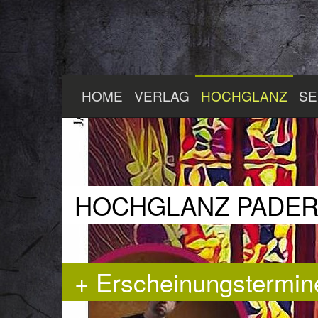
Zum
HOME
VERLAG
HOCHGLANZ
SE
Hauptinhalt
springen
HOCHGLANZ PADE
+ Erscheinungstermin