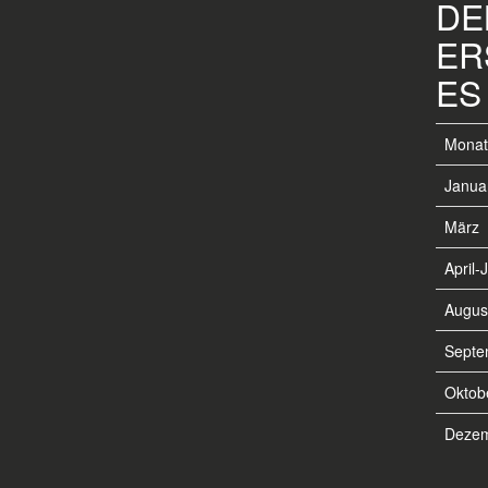
EN
RS
S 
Monat
Janua
März
April-J
Augus
Septe
Oktob
Deze