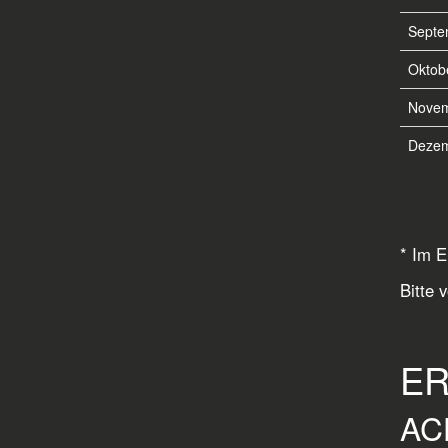
Septe
Oktob
Nove
Deze
* Im E
Bitte 
ER
AC