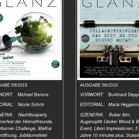
ABE 09/2015
AUSGABE 08/2015
WORT:
Michael Berens
VORWORT:
Burkhard Dep
ORIAL: Nicole Schrör
EDITORIAL: Maria Heggem
ERIA: Nachtbusparty,
SZENERIA: Buker Alm,
erfest der Heimatfreunde,
Augenoptik Uecker Wood & 
borner Challenge, MaiKai
Event, Libori Impressionen, 5
öffnung, Jubiläumsfeier
Jahre 10 minutes plus, Scarp