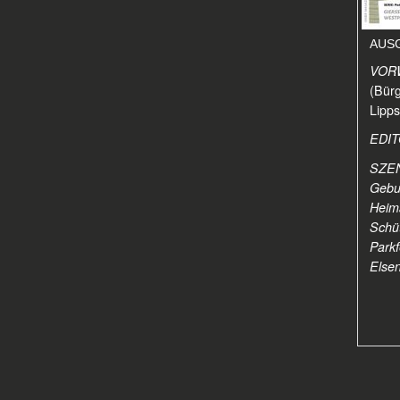
AUSG
VOR
(Bürg
Lipps
EDIT
SZEN
Gebur
Heim
Schü
Parkf
Elsen