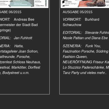
ABE 06/2015
AUSGABE 05/2015
WORT:
Andreas Bee
VORWORT:
Burkhard
ermeister der Stadt Bad
Schwuchow
pringe)
EDITORIAL: Stevanie Fuhlrot
ORIAL: Jan Fuhlrott
Nicole Paltian und Diana Ebe
ERIA: Hatta,
SZENERIA: Funk You,
tstagsfeier Joan Sofron,
Faszination Porsche, Südring
atfreunde, Porsche,
Fashion-Queen,
tzenfest Schloss Neuhaus,
NEUERÖFFNUNG Friseur Ka
estival, Markötter, Dorffest
Lo Stuzzico Paderschänke, M
, Bodystreet u.v.m.
Tanz Party und vieles mehr..