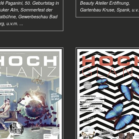
fé Paganini, 50. Geburtstag in
Beauty Atelier Eröffnung,
Buker Alm, Sommerfest der
Gartenbau Kruse, Spank, u.v.m
atbühne, Gewerbeschau Bad
g, u.v.m. ...