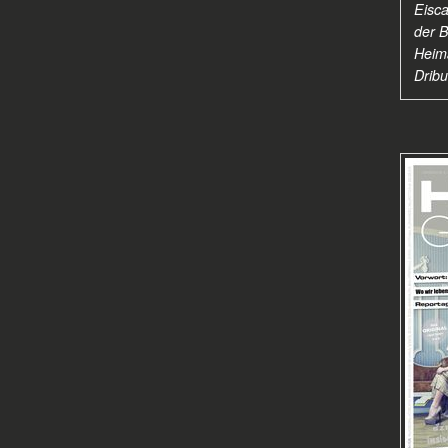
Eisca
der 
Heim
Dribur