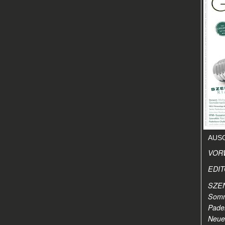
AUSG
VOR
EDIT
SZEN
Somm
Pader
Neuer