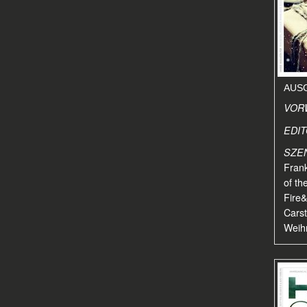
AUSG
VOR
EDI
SZE
Frank
of th
Fire&
Carst
Weihn