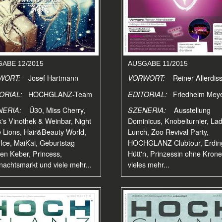
ABE 12/2015
AUSGABE 11/2015
WORT:
Josef Hartmann
VORWORT:
Reiner Allerdis
TORIAL:
HOCHGLANZ-Team
EDITORIAL:
Friedhelm Mey
NERIA:
Ü30, Miss Cherry,
SZENERIA:
Ausstellung
's Vinothek & Weinbar, Night
Dominicus, Knobelturnier, Lad
e Lions, Hair&Beauty World,
Lunch, Zoo Revival Party,
Ice, MaiKai, Geburtstag
HOCHGLANZ Clubtour, Erdin
en Keber, Princess,
Hütt'n, Prinzessin ohne Kron
achtsmarkt und viele mehr...
vieles mehr...