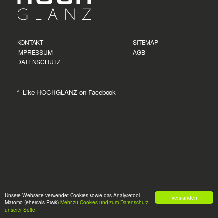
KONTAKT
SITEMAP
IMPRESSUM
AGB
DATENSCHUTZ
f Like HOCHGLANZ on
Facebook
Unsere Webseite verwendet Cookies sowie das Analysetool
© 2026
HOCH
GLANZ Hamm
Verstanden
Matomo (ehemals Piwik)
Mehr zu Cookies und zum Datenschutz
Märkische Straße 14 | 59071 Hamm | +49 2381 8763545
unserer Seite.