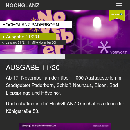
Zum
HOCHGLANZ
Toggl
Hauptinhalt
navig
springen
HOCHGLANZ PADERBORN
+ Ausgabe 11/2011
>> Jahrgang 2 | Nr. 11 | Mitte November 2011
AUSGABE 11/2011
Ab 17. November an den über 1.000 Auslagestellen im
Stadtgebiet Paderborn, Schloß Neuhaus, Elsen, Bad
Lippspringe und Hövelhof.
Und natürlich in der HochGLANZ Geschäftsstelle in der
Königstraße 53.