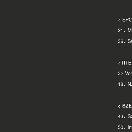
< SP
21
> M
36
> S
<TIT
3
> Vo
18
> N
< SZ
43
> S
50
> I