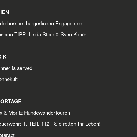
IEN
derborn im bürgerlichen Engagement
ashion TIPP: Linda Stein & Sven Kohrs
SIK
nner is served
ennekult
PORTAGE
x & Moritz Hundewandertouren
uerwehr: 1. TEIL 112 - Sie retten Ihr Leben!
otaract