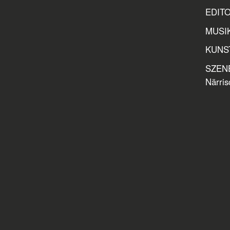
EDITOR
MUSIK
KUNST
SZENE
Närris