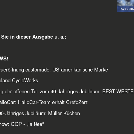
Sie in dieser Ausgabe u. a.:
WS!
ueröffnung customade: US-amerikanische Marke
land CycleWerks
ag der offenen Tür zum 40-Jährriges Jubiläum: BEST WES
alloCar: HalloCar-Team erhält CrefoZert
00-Jähriges Jubiläum: Müller Küchen
how: GOP - „la fête“