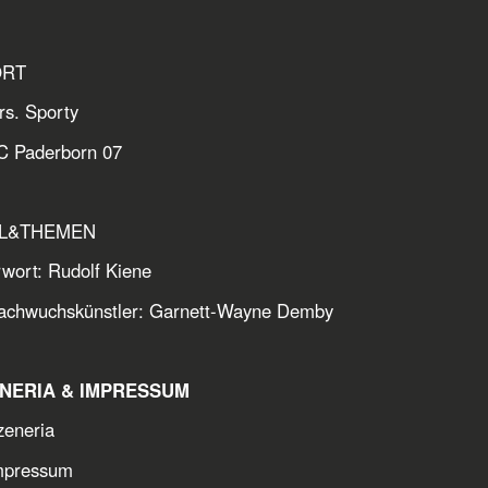
ORT
rs. Sporty
C Paderborn 07
EL&THEMEN
rwort: Rudolf Kiene
achwuchskünstler: Garnett-Wayne Demby
ENERIA & IMPRESSUM
zeneria
mpressum