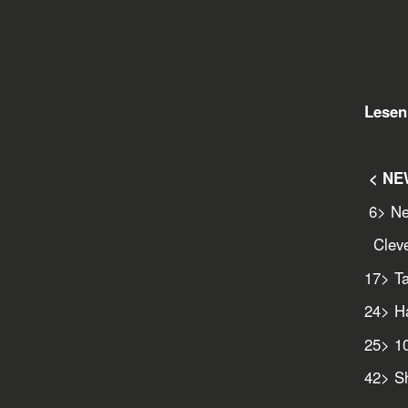
Lesen 
< NE
6
> Ne
Cleve
17
> T
24
> H
25
> 1
42
> S