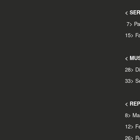
< SER
7
> Pa
15
> F
< MU
28
> Di
33
> S
< RE
8
> Ma
12
> Fe
26
> R