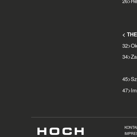
26
>
He
< THE
32
>
Ok
34
>
Za
45
>
Sz
47
>
Im
KONTA
IMPRE