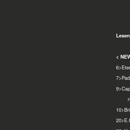
Lesen 
< NE
6
>
Eter
7
>
Pad
9
>
Cap
rund 
10
>
Br
20
>
E.