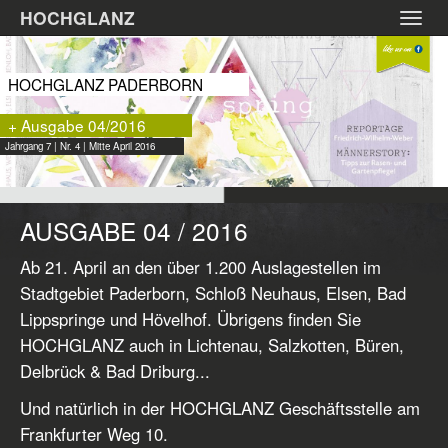
Zum
HOCHGLANZ
Toggl
Hauptinhalt
navig
springen
HOCHGLANZ PADERBORN
+ Ausgabe 04/2016
Jahrgang 7 | Nr. 4 | Mitte April 2016
AUSGABE 04 / 2016
Ab 21. April an den über 1.200 Auslagestellen im
Stadtgebiet Paderborn, Schloß Neuhaus, Elsen, Bad
Lippspringe und Hövelhof. Übrigens finden Sie
HOCHGLANZ auch in Lichtenau, Salzkotten, Büren,
Delbrück & Bad Driburg...
Und natürlich in der HOCHGLANZ Geschäftsstelle am
Frankfurter Weg 10.