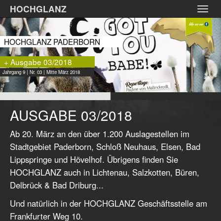
Zum
HOCHGLANZ
Toggl
Hauptinhalt
navig
springen
HOCHGLANZ PADERBORN
+ Ausgabe 03/2018
Jahrgang 9 | Nr. 03 | Mitte März 2018
AUSGABE 03/2018
Ab 20. März an den über 1.200 Auslagestellen im
Stadtgebiet Paderborn, Schloß Neuhaus, Elsen, Bad
Lippspringe und Hövelhof. Übrigens finden Sie
HOCHGLANZ auch in Lichtenau, Salzkotten, Büren,
Delbrück & Bad Driburg...
Und natürlich in der HOCHGLANZ Geschäftsstelle am
Frankfurter Weg 10.