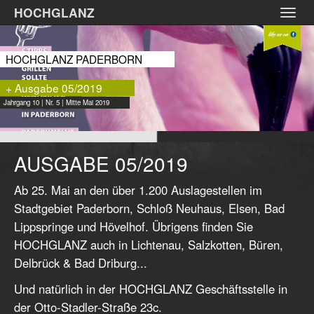
Zum
HOCHGLANZ
Toggl
Hauptinhalt
navig
springen
HOCHGLANZ PADERBORN
+ Ausgabe 05/2019
Jahrgang 10 | Nr. 5 | Mitte Mai 2019
AUSGABE 05/2019
Ab 25. Mai an den über 1.200 Auslagestellen im
Stadtgebiet Paderborn, Schloß Neuhaus, Elsen, Bad
Lippspringe und Hövelhof. Übrigens finden Sie
HOCHGLANZ auch in Lichtenau, Salzkotten, Büren,
Delbrück & Bad Driburg...
Und natürlich in der HOCHGLANZ Geschäftsstelle in
der Otto-Stadler-Straße 23c.