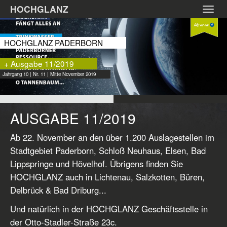
Zum
HOCHGLANZ
Toggl
Hauptinhalt
navig
springen
HOCHGLANZ PADERBORN
+ Ausgabe 11/2019
Jahrgang 10 | Nr. 11 | Mitte November 2019
AUSGABE 11/2019
Ab 22. November an den über 1.200 Auslagestellen im
Stadtgebiet Paderborn, Schloß Neuhaus, Elsen, Bad
Lippspringe und Hövelhof. Übrigens finden Sie
HOCHGLANZ auch in Lichtenau, Salzkotten, Büren,
Delbrück & Bad Driburg...
Und natürlich in der HOCHGLANZ Geschäftsstelle in
der Otto-Stadler-Straße 23c.