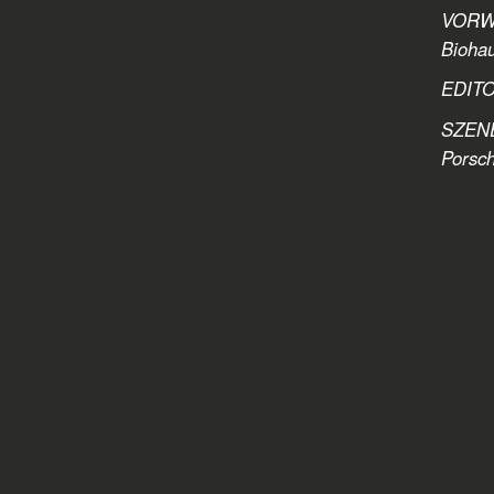
VORWO
Biohau
EDITO
SZENE
Porsch