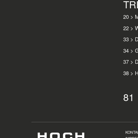
TR
20 > M
22 > W
33 > D
34 > 
37 > D
38 > H
81
KONTA