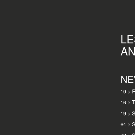
LE
AN
NE
10 > R
16 > T
19 > S
64 > 