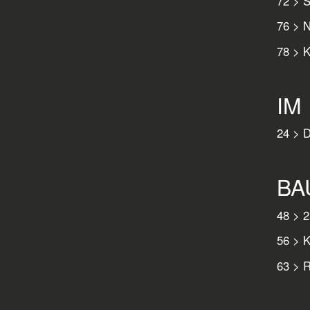
72 > S
76 > N
78 > K
IM
24 > D
BA
48 > 2
56 > K
63 > R