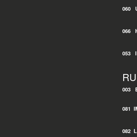
060 
Zur S
066 
053 
RU
003 
081 
Kon
082 L