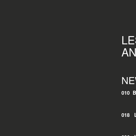
LE
AN
NE
010 
Rohs
018 