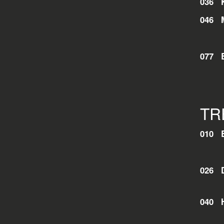
036 
046 
077 
TR
010 
026 
040 
Das 