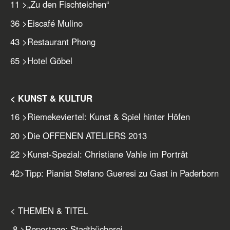
11
>
„Zu den Fischteichen“
36
>
Eiscafé Mulino
43
>
Restaurant Phong
65
>
Hotel Göbel
< KUNST & KULTUR
16
>
Riemekeviertel: Kunst & Spiel hinter Höfen
20
>
Die OFFENEN ATELIERS 2013
22
>
Kunst-Spezial: Christiane Vahle im Porträt
42
>
Tipp: Pianist Stefano Gueresi zu Gast in Paderborn
< THEMEN & TITEL
8
>
Reportage: Stadtbücherei