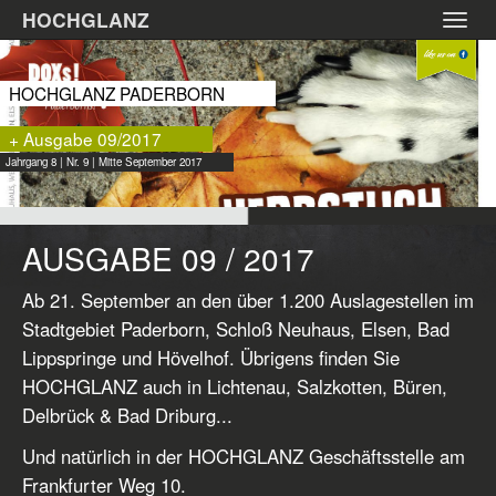
Zum
HOCHGLANZ
Toggl
Hauptinhalt
navig
springen
HOCHGLANZ PADERBORN
+ Ausgabe 09/2017
Jahrgang 8 | Nr. 9 | Mitte September 2017
AUSGABE 09 / 2017
Ab 21. September an den über 1.200 Auslagestellen im
Stadtgebiet Paderborn, Schloß Neuhaus, Elsen, Bad
Lippspringe und Hövelhof. Übrigens finden Sie
HOCHGLANZ auch in Lichtenau, Salzkotten, Büren,
Delbrück & Bad Driburg...
Und natürlich in der HOCHGLANZ Geschäftsstelle am
Frankfurter Weg 10.