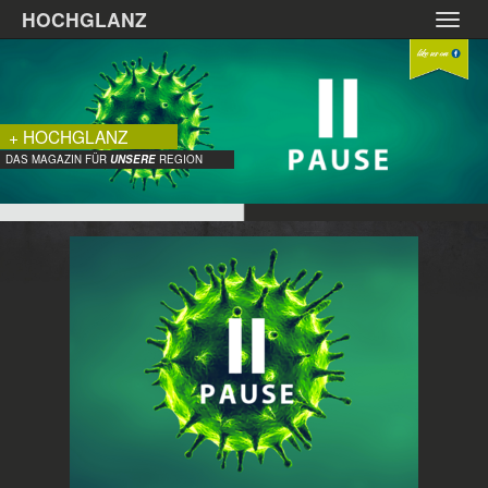
Zum
HOCHGLANZ
Toggl
Hauptinhalt
navig
springen
+ HOCHGLANZ
DAS MAGAZIN FÜR
UNSERE
REGION