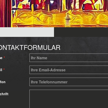
ONTAKTFORMULAR
e
*
il
*
efon
hrift