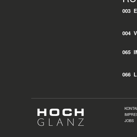
003 
004
065 
066 L
KONTA
IMPRE
JOBS