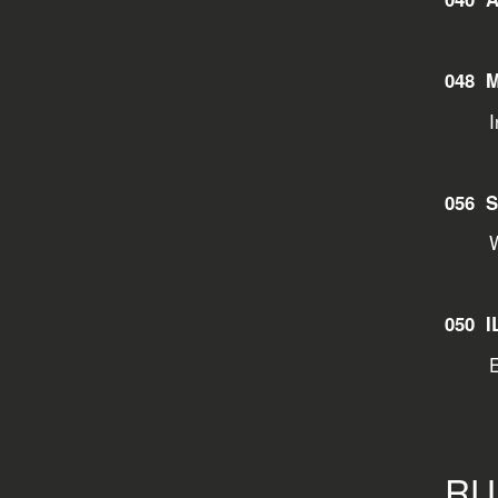
048 
In me
056 
Wint
050 
Ein H
RU