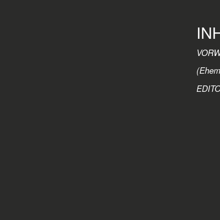
IN
VORW
(Ehema
EDITO