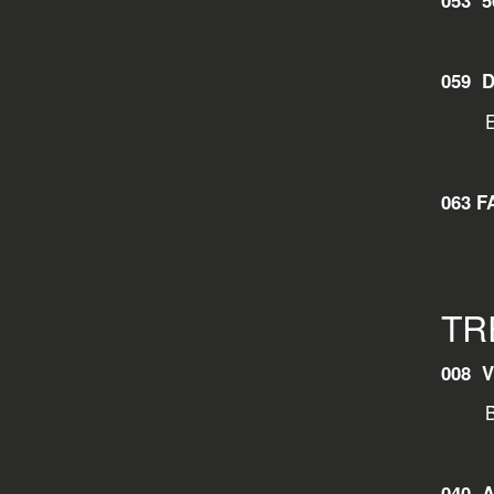
053 5
059 
Erwi
063 F
TR
008 
Baue
040 