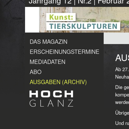
Jahrgang 12 | Nr.2 | Februar
DAS MAGAZIN
ERSCHEINUNGSTERMINE
AU
MEDIADATEN
Ab 27.
ABO
Neuhau
AUSGABEN (ARCHIV)
Die ge
kompen
werden
Übrige
Und na