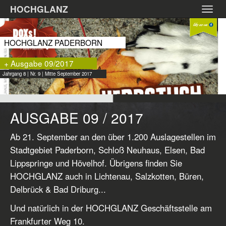
Zum
HOCHGLANZ
Toggl
Hauptinhalt
navig
springen
HOCHGLANZ PADERBORN
+ Ausgabe 09/2017
Jahrgang 8 | Nr. 9 | Mitte September 2017
AUSGABE 09 / 2017
Ab 21. September an den über 1.200 Auslagestellen im
Stadtgebiet Paderborn, Schloß Neuhaus, Elsen, Bad
Lippspringe und Hövelhof. Übrigens finden Sie
HOCHGLANZ auch in Lichtenau, Salzkotten, Büren,
Delbrück & Bad Driburg...
Und natürlich in der HOCHGLANZ Geschäftsstelle am
Frankfurter Weg 10.