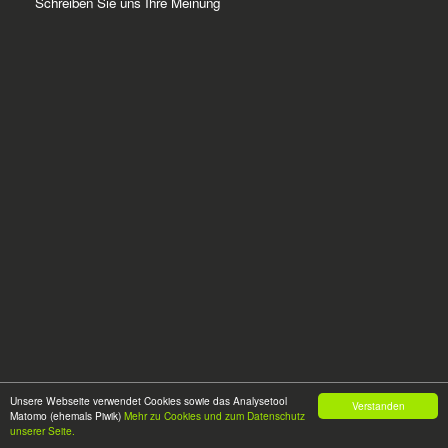
Schreiben Sie uns Ihre Meinung
Unsere Webseite verwendet Cookies sowie das Analysetool
Verstanden
Matomo (ehemals Piwik)
Mehr zu Cookies und zum Datenschutz
© 2026
HOCH
GLANZ
unserer Seite.