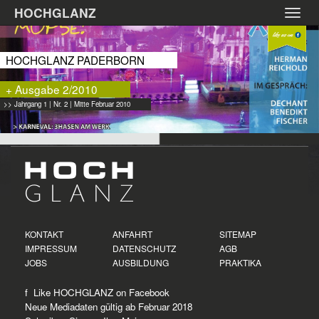
Zum
HOCHGLANZ
Toggl
Hauptinhalt
navig
springen
HOCHGLANZ PADERBORN
+ Ausgabe 2/2010
>> Jahrgang 1 | Nr. 2 | Mitte Februar 2010
KONTAKT
ANFAHRT
SITEMAP
IMPRESSUM
DATENSCHUTZ
AGB
JOBS
AUSBILDUNG
PRAKTIKA
f Like HOCHGLANZ on
Facebook
Neue
Mediadaten
gültig ab Februar 2018