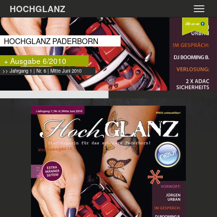
Zum
HOCHGLANZ
Toggl
Hauptinhalt
navig
springen
HOCHGLANZ PADERBORN
+ Ausgabe 6/2010
>> Jahrgang 1 | Nr. 6 | Mitte Juni 2010