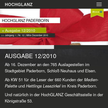
Zum
HOCHGLANZ
Toggl
Hauptinhalt
navig
springen
HOCHGLANZ PADERBORN
+ Ausgabe 12/2010
>> Jahrgang 1 | Nr. 12 | Mitte Dezember 2010
AUSGABE 12/2010
Ab 16. Dezember an den 765 Auslagestellen im
Stadtgebiet Paderborn, Schloß Neuhaus und Elsen.
Ab KW 51 für die Leser der 660 Kunden der
Medien-
Palette
und
Hettlings Lesezirkel
im Kreis Paderborn.
Und natürlich in der HochGLANZ Geschäftsstelle in der
Königstraße 53.