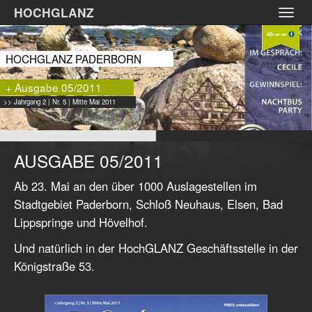
Zum
HOCHGLANZ
Toggl
Hauptinhalt
navig
springen
HOCHGLANZ PADERBORN
+ Ausgabe 05/2011
>> Jahrgang 2 | Nr. 5 | Mitte Mai 2011
AUSGABE 05/2011
Ab 23. Mai an den über 1000 Auslagestellen im
Stadtgebiet Paderborn, Schloß Neuhaus, Elsen, Bad
Lippspringe und Hövelhof.
Und natürlich in der HochGLANZ Geschäftsstelle in der
Königstraße 53.